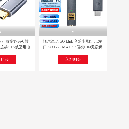
关注
关注
￥
￥
已评价
人已评价
） 灰蟒Type-C转
悦尔法iFi GO Link 音乐小尾巴 3.5端
 MP100 音乐播放器
源音箱 可换运放 X8银色 XVIII周年纪念版
放USB电脑DAC解码hifi发烧功放扩音机 樱桃红 CS4398解码
机连接OTG线适用电
口 GO Link MAX 4.4便携HIFI无损解
eC转B方口 2米特
码耳放一体机手机MQA解码 GO
Link【3.5单端】 小尾巴Type-C接口
即购买
立即购买
关注
关注