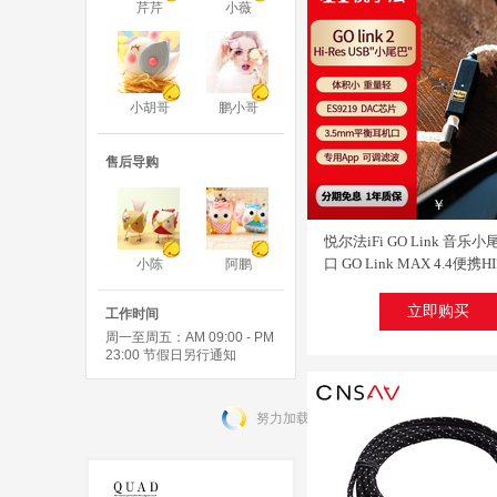
芹芹
小薇
小胡哥
鹏小哥
售后导购
￥
悦尔法iFi GO Link 音乐小尾
口 GO Link MAX 4.4便携
小陈
阿鹏
码耳放一体机手机MQA解码
Link 2【3.5单端+平衡】 
立即购买
工作时间
Type-C接口
周一至周五：AM 09:00 - PM
23:00 节假日另行通知
努力加载中，请稍后...