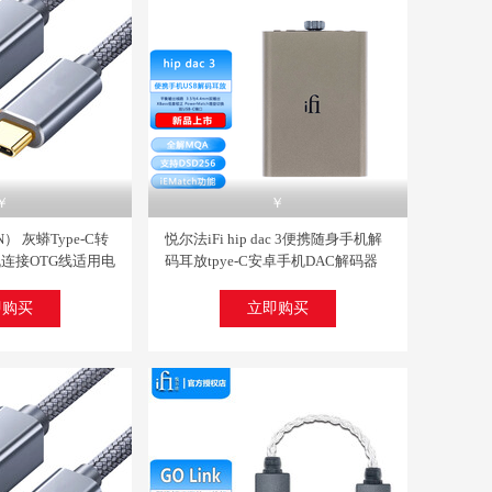
￥
￥
） 灰蟒Type-C转
悦尔法iFi hip dac 3便携随身手机解
机连接OTG线适用电
码耳放tpye-C安卓手机DAC解码器
eC转B方口 1.5米
hifi音乐发烧平衡解码耳机放大器
hip dac 3便携解码耳放
即购买
立即购买