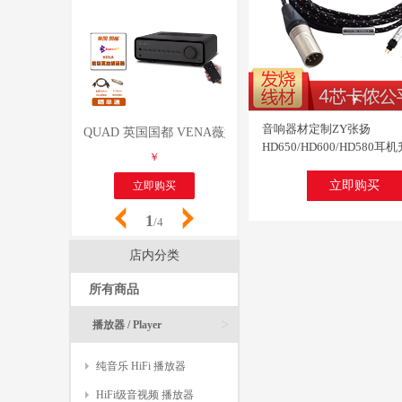
关注
￥
人已评价
音响器材定制ZY张扬
QUAD 英国国都 VENA薇娜HIFI功放 CS4398解码器
Dugood度高 MP100 
HD650/HD600/HD580耳
￥
￥
2.5/3.5/4.4插头平衡线 4
衡2.5M【ZY-002】
立即购买
立即购买
立即购买
1
/4
店内分类
所有商品
>
播放器 / Player
纯音乐 HiFi 播放器
HiFi级音视频 播放器
关注