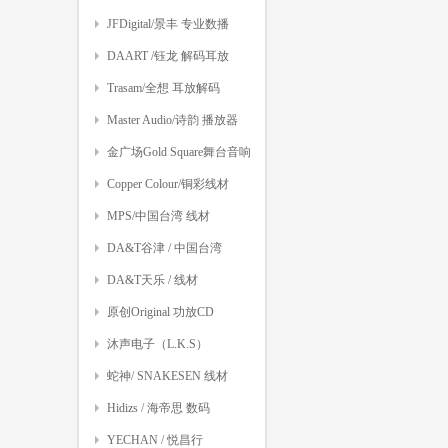
JFDigital/景丰 专业数播
DAART /钰龙 解码耳放
Trasam/全想 耳放解码
Master Audio/诗韵 播放器
金广场Gold Square舞台音响
Copper Colour/铜彩线材
MPS/中国台湾 线材
DA&T谷津 / 中国台湾
DA&T天乐 / 线材
原创Original 功放CD
沐声电子（L.K.S）
蛇神/ SNAKESEN 线材
Hidizs / 海帝思 数码
YECHAN / 悦昌行