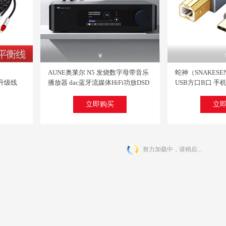
关注
￥
人已评价
人
AUNE奥莱尔 N5 发烧数字母带音乐
蛇神（SNAKESEN
 前级耳放扩音机功放音箱套装 钢琴黑
高保真无损音乐播放器 支持母带移动硬盘U盘蓝牙数字转盘播放度高旗下新品美思柯
AUNE奥莱尔 X8 纯解码器 hifi无损发烧音乐CD前级功放解码usb dac有
QUAD 英国国都 VENA 薇娜功放蓝牙数字功
机升级线
播放器 dac蓝牙流媒体HiFi功放DSD
USB方口B口 手
￥
￥
芯卡侬公平
串流解码桌面式转盘解码播放一体
脑平板连接线 Typ
N5蓝牙版 新品
长
立即购买
立
立即购买
立即购买
努力加载中，请稍后...
关注