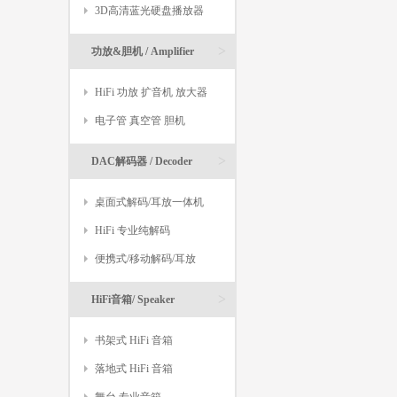
>
3D高清蓝光硬盘播放器
>
功放&胆机 / Amplifier
HiFi 功放 扩音机 放大器
电子管 真空管 胆机
>
DAC解码器 / Decoder
桌面式解码/耳放一体机
HiFi 专业纯解码
便携式/移动解码/耳放
>
HiFi音箱/ Speaker
书架式 HiFi 音箱
落地式 HiFi 音箱