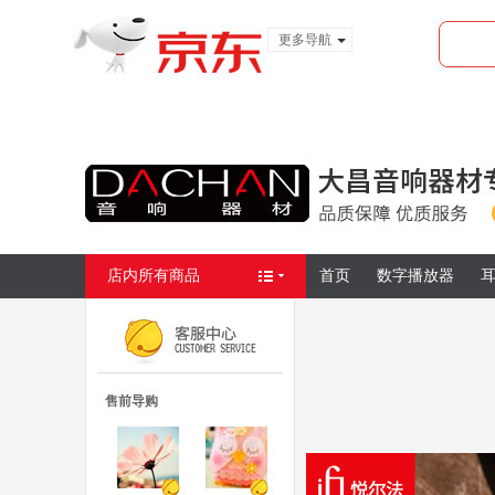
更多导航
服装城
食品
金融
店内所有商品
首页
数字播放器
耳
售前导购