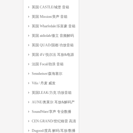
英国 CASTLE/城堡 音箱
英国 Mission/美声 音箱
英国 Wharfedale/乐富豪 音箱
英国 aidiolab/傲立 音频解码
英国 QUAD/国都 功放音箱
英国 iFi/ 悦尔法 耳放&电源
法国 Focal/劲浪 音箱
Sennheiser/森海塞尔
Vifa / 丹麦 威发
英国LEAK/力克 功放音箱
AUNE/奥莱尔 耳放&解码产
品
SoundWare/享声 专业数播
CEN.GRAND/世纪格雷 高清
音视频
Dugood/度高 解码/耳放/数播