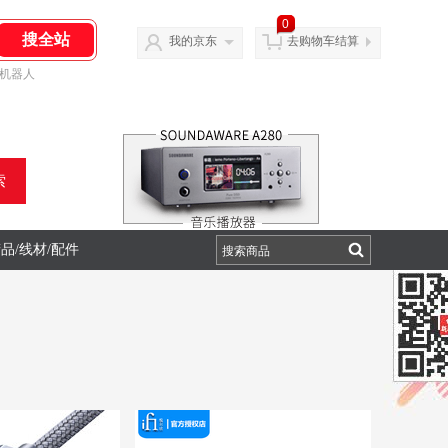
0
我的京东
去购物车结算
机器人
索
品/线材/配件