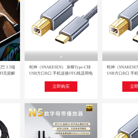
热销
￥
巴 3.5端
蛇神（SNAKESEN） 灰蟒Type-C转
蛇神（SNAKESEN
HIFI无损解
USB方口B口 手机连接OTG线适用电
USB方口B口 手
 GO
脑平板连接线 TypeC转B方口 1米标
脑平板连接线 Typ
小尾巴
长推荐
长
立即购买
立