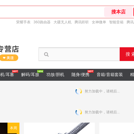
荣耀手表
360路由器
大疆无人机
腾讯听听
女神微单
智能音箱
腾讯
搜 
机/耳塞
解码/耳放
功放/胆机
随身/便携
音箱/音箱套装
精
努力加载中，请稍后...
努力加载中，请稍后...
本周