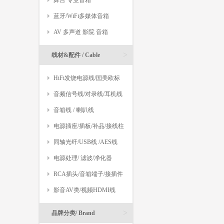
舞台 专业音箱
蓝牙/WiFi多媒体音箱
AV 多声道 影院 音箱
>
线材&配件 / Cable
HiFi发烧电源线/国美欧标
音频信号线/对录线/耳机线
音箱线 / 喇叭线
电源插座/插板/补品/接线柱
同轴光纤/USB线 /AES线
电源处理/ 滤波/净化器
RCA插头/音箱端子/接插件
影音AV类/视频HDMI线
>
品牌分类/ Brand