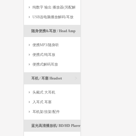
纯数字 输出 播放器(另配解
码)
USB连电脑播放解码/耳放
人已评价
随身便携&耳放 / Head Amp
>
便携MP3/随身听
便携式/纯耳放
便携式解码耳放
>
耳机 / 耳塞 Headset
头戴式 大耳机
入耳式 耳塞
耳机架/挂架/配件
蓝光高清播放机/ BD/HD Plarer